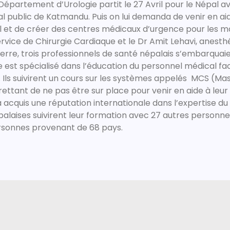
Département d’Urologie partit le 27 Avril pour le Népal a
l public de Katmandu. Puis on lui demanda de venir en aid
al et de créer des centres médicaux d’urgence pour les ma
vice de Chirurgie Cardiaque et le Dr Amit Lehavi, anesth
re, trois professionnels de santé népalais s’embarquaien
est spécialisé dans l’éducation du personnel médical fac
ls suivirent un cours sur les systèmes appelés MCS (Ma
rettant de ne pas être sur place pour venir en aide à leu
a acquis une réputation internationale dans l’expertise 
palaises suivirent leur formation avec 27 autres personne
ersonnes provenant de 68 pays.